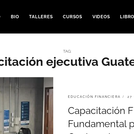
O
BIO
TALLERES
CURSOS
VIDEOS
LIBR
TAG:
itación ejecutiva Gua
EDUCACIÓN FINANCIERA
27
Capacitación Fi
Fundamental pa