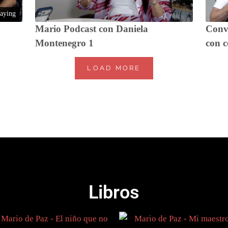
aying
Mario Podcast con Daniela
Conv
Montenegro 1
con c
LOAD MORE
Libros